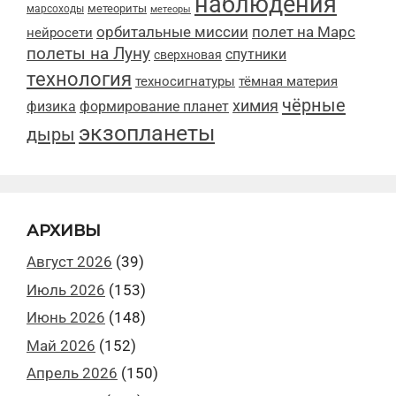
наблюдения
метеориты
марсоходы
метеоры
орбитальные миссии
полет на Марс
нейросети
полеты на Луну
спутники
сверхновая
технология
техносигнатуры
тёмная материя
чёрные
химия
физика
формирование планет
экзопланеты
дыры
АРХИВЫ
Август 2026
(39)
Июль 2026
(153)
Июнь 2026
(148)
Май 2026
(152)
Апрель 2026
(150)