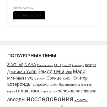
ВИДЕО ЗАПУСКА
𝕏 Смотреть в X
ПОПУЛЯРНЫЕ ТЕМЫ
NASA
3I/ATLAS
SETI
Венера
Perseverance
SpaceX
Артемида
Марс
Земля
Луна
Джеймс Уэбб
МКС
Солнце
Юпитер
Млечный Путь
Сатурн
Хаббл
астероиды
астробиология
биосигнатуры
большой
галактики
зарождение жизни
гравитация
взрыв
исследования
звезды
кометы