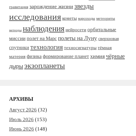
звезды
зарождение жизни
гравитация
исследования
кометы
метеориты
марсоходы
наблюдения
орбитальные
нейросети
метеоры
полеты на Луну
миссии
полет на Марс
сверхновая
технология
спутники
тёмная
техносигнатуры
чёрные
химия
формирование планет
материя
физика
экзопланеты
дыры
АРХИВЫ
Август 2026
(32)
Июль 2026
(153)
Июнь 2026
(148)