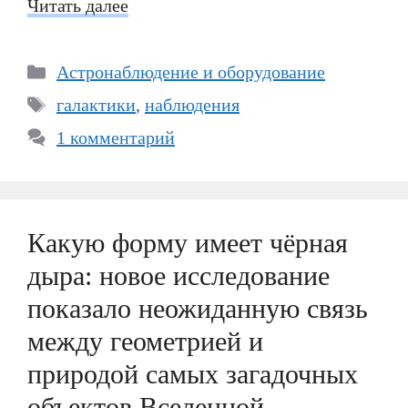
Читать далее
Рубрики
Астронаблюдение и оборудование
Метки
галактики
,
наблюдения
1 комментарий
Какую форму имеет чёрная
дыра: новое исследование
показало неожиданную связь
между геометрией и
природой самых загадочных
объектов Вселенной