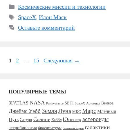
Рубрики
Космические миссии и технологии
Метки
SpaceX
,
Илон Маск
Оставьте комментарий
Страница
Страница
Страница
1
2
…
15
Следующая
→
ПОПУЛЯРНЫЕ ТЕМЫ
NASA
3I/ATLAS
SETI
Венера
Perseverance
SpaceX
Артемида
Марс
Земля
Джеймс Уэбб
Луна
Млечный
МКС
астероиды
Солнце
Юпитер
Путь
Сатурн
Хаббл
галактики
астробиология
биосигнатуры
большой взрыв