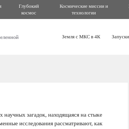
я
Глубокий
Космические миссии и
космос
технологии
Земля с МКС в 4К
Запуски
селенной
 научных загадок, находящаяся на стыке
менные исследования рассматривают, как