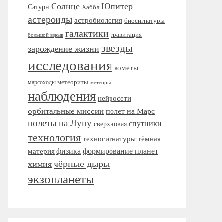
Солнце
Юпитер
Сатурн
Хаббл
астероиды
астробиология
биосигнатуры
галактики
гравитация
большой взрыв
звезды
зарождение жизни
исследования
кометы
метеориты
марсоходы
метеоры
наблюдения
нейросети
орбитальные миссии
полет на Марс
полеты на Луну
спутники
сверхновая
технология
тёмная
техносигнатуры
формирование планет
материя
физика
чёрные дыры
химия
экзопланеты