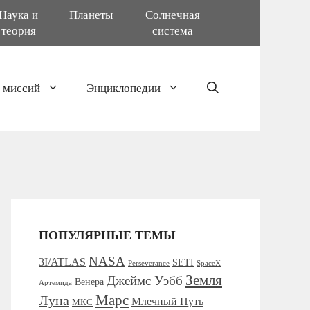
Наука и
Планеты
Солнечная
теория
система
 миссий
Энциклопедии
ПОПУЛЯРНЫЕ ТЕМЫ
NASA
3I/ATLAS
SETI
Perseverance
SpaceX
Земля
Джеймс Уэбб
Венера
Артемида
Марс
Луна
Млечный Путь
МКС