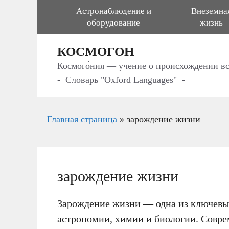
Перейти
Астронаблюдение и
Внеземна
к
оборудование
жизнь
содержимому
КОСМОГОН
Космого́ния — учение о происхождении в
-=Словарь "Oxford Languages"=-
Главная страница
»
зарождение жизни
зарождение жизни
Зарождение жизни — одна из ключевых
астрономии, химии и биологии. Совре