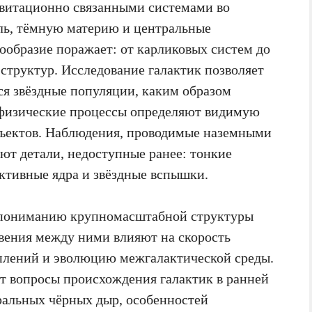
витационно связанными системами во
ыль, тёмную материю и центральные
ообразие поражает: от карликовых систем до
структур. Исследование галактик позволяет
ся звёздные популяции, каким образом
 физические процессы определяют видимую
бъектов. Наблюдения, проводимые наземными
ют детали, недоступные ранее: тонкие
активные ядра и звёздные вспышки.
к пониманию крупномасштабной структуры
вения между ними влияют на скорость
плений и эволюцию межгалактической среды.
т вопросы происхождения галактик в ранней
ральных чёрных дыр, особенностей