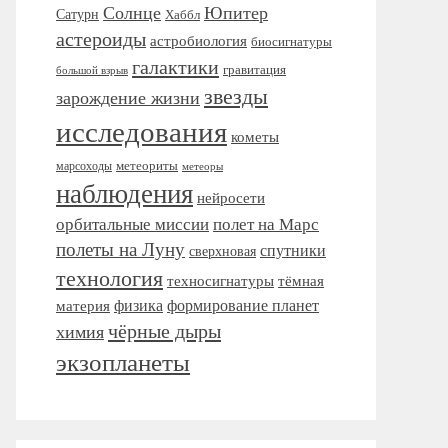
Солнце
Юпитер
Сатурн
Хаббл
астероиды
астробиология
биосигнатуры
галактики
гравитация
большой взрыв
звезды
зарождение жизни
исследования
кометы
метеориты
марсоходы
метеоры
наблюдения
нейросети
орбитальные миссии
полет на Марс
полеты на Луну
спутники
сверхновая
технология
тёмная
техносигнатуры
формирование планет
материя
физика
чёрные дыры
химия
экзопланеты