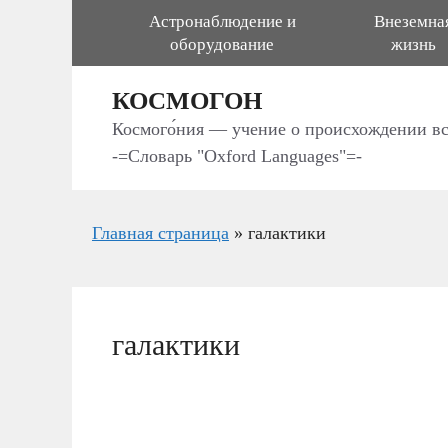
Перейти
Астронаблюдение и
Внеземна
к
оборудование
жизнь
содержимому
КОСМОГОН
Космого́ния — учение о происхождении в
-=Словарь "Oxford Languages"=-
Главная страница
»
галактики
галактики