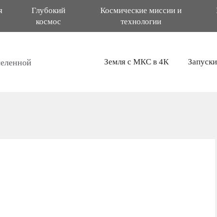
я
Глубокий
Космические миссии и
космос
технологии
Земля с МКС в 4К
Запуски
селенной