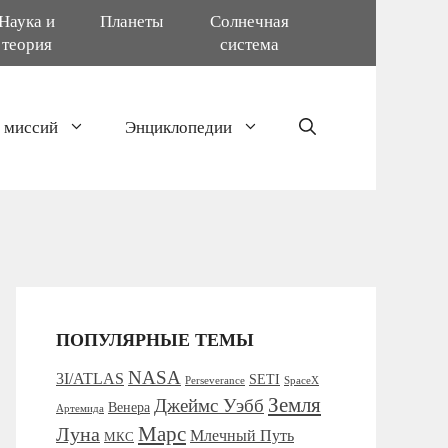
Наука и
Планеты
Солнечная
теория
система
 миссий
Энциклопедии
ПОПУЛЯРНЫЕ ТЕМЫ
NASA
3I/ATLAS
SETI
SpaceX
Perseverance
Земля
Джеймс Уэбб
Венера
Артемида
Марс
Луна
Млечный Путь
МКС