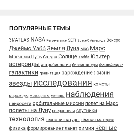
ПОПУЛЯРНЫЕ ТЕМЫ
NASA
3I/ATLAS
SETI
Венера
Perseverance
SpaceX
Артемида
Марс
Земля
Луна
Джеймс Уэбб
МКС
Солнце
Юпитер
Млечный Путь
Сатурн
Хаббл
астероиды
астробиология
биосигнатуры
большой взрыв
галактики
зарождение жизни
гравитация
исследования
звезды
кометы
наблюдения
метеориты
марсоходы
метеоры
орбитальные миссии
полет на Марс
нейросети
полеты на Луну
спутники
сверхновая
технология
техносигнатуры
тёмная материя
чёрные
химия
физика
формирование планет