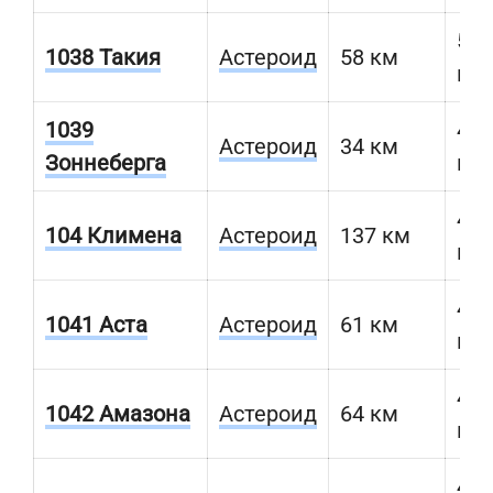
594
1038 Такия
Астероид
58 км
км
1039
400
Астероид
34 км
Зоннеберга
км
470
104 Климена
Астероид
137 км
км
459
1041 Аста
Астероид
61 км
км
483
1042 Амазона
Астероид
64 км
км
462