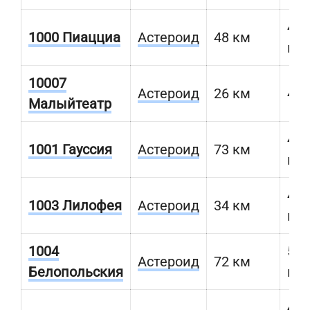
474
1000 Пиацциа
Астероид
48 км
км
10007
Астероид
26 км
470
Малыйтеатр
480
1001 Гауссия
Астероид
73 км
км
469
1003 Лилофея
Астероид
34 км
км
1004
509
Астероид
72 км
Белопольския
км
473