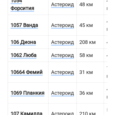
1054
437
Астероид
48 км
Форсития
км
432
1057 Ванда
Астероид
45 км
км
106 Диона
Астероид
208 км
476
1062 Люба
Астероид
58 км
450
779
10664 Фемий
Астероид
31 км
км
467
1069 Планкия
Астероид
36 км
км
522
107 Камилла
Астероид
210 км