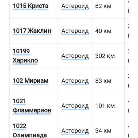
479
1015 Криста
Астероид
82 км
км
389
1017 Жаклин
Астероид
40 км
км
10199
235
Астероид
302 км
Харикло
км
398
102 Мириам
Астероид
83 км
км
1021
409
Астероид
101 км
Фламмарион
км
1022
420
Астероид
34 км
Олимпиада
км