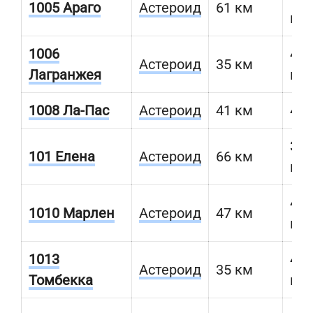
1005 Араго
Астероид
61 км
км
1006
469
Астероид
35 км
Лагранжея
км
1008 Ла-Пас
Астероид
41 км
463
386
101 Елена
Астероид
66 км
км
438
1010 Марлен
Астероид
47 км
км
1013
401
Астероид
35 км
Томбекка
км