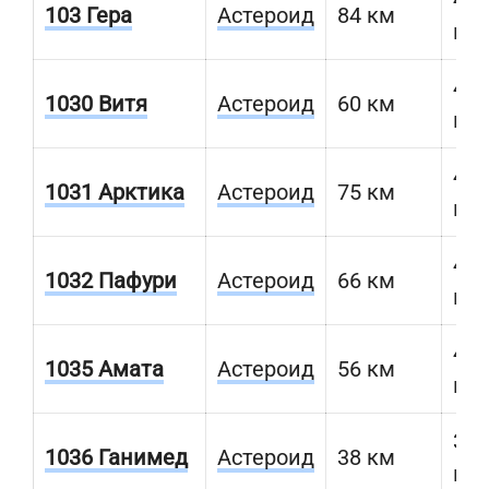
103 Гера
Астероид
84 км
км
466
1030 Витя
Астероид
60 км
км
455
1031 Арктика
Астероид
75 км
км
468
1032 Пафури
Астероид
66 км
км
471
1035 Амата
Астероид
56 км
км
398
1036 Ганимед
Астероид
38 км
км