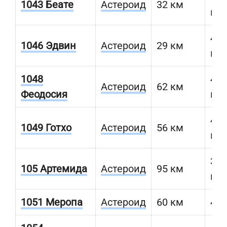
1043 Беате
Астероид
32 км
км
446
1046 Эдвин
Астероид
29 км
км
1048
408
Астероид
62 км
Феодосия
км
462
1049 Готхо
Астероид
56 км
км
354
105 Артемида
Астероид
95 км
км
1051 Меропа
Астероид
60 км
481