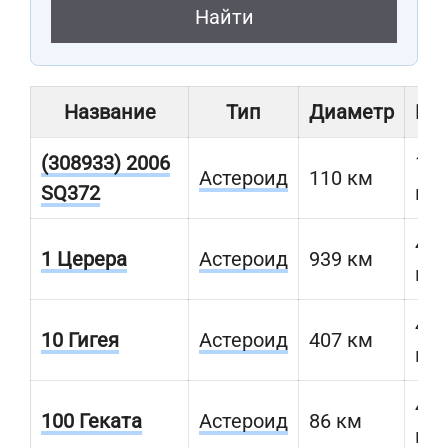
Найти
Название
Тип
Диаметр
Ра
(308933) 2006
151
Астероид
110 км
SQ372
мл
413
1 Церера
Астероид
939 км
км
470
10 Гигея
Астероид
407 км
км
462
100 Геката
Астероид
86 км
км