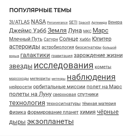
ПОПУЛЯРНЫЕ ТЕМЫ
NASA
3I/ATLAS
SETI
Венера
Perseverance
SpaceX
Артемида
Марс
Земля
Луна
Джеймс Уэбб
МКС
Солнце
Юпитер
Млечный Путь
Сатурн
Хаббл
астероиды
астробиология
биосигнатуры
большой
галактики
зарождение жизни
гравитация
взрыв
исследования
звезды
кометы
наблюдения
метеориты
марсоходы
метеоры
орбитальные миссии
полет на Марс
нейросети
полеты на Луну
спутники
сверхновая
технология
техносигнатуры
тёмная материя
чёрные
химия
физика
формирование планет
экзопланеты
дыры