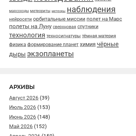
наблюдения
метеориты
марсоходы
метеоры
орбитальные миссии
полет на Марс
нейросети
полеты на Луну
спутники
сверхновая
технология
техносигнатуры
тёмная материя
чёрные
химия
физика
формирование планет
экзопланеты
дыры
АРХИВЫ
Август 2026
(39)
Июль 2026
(153)
Июнь 2026
(148)
Май 2026
(152)
Апрель 2026
(150)