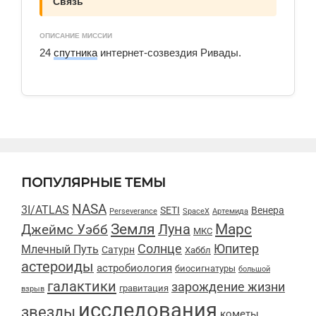
Связь
ОПИСАНИЕ МИССИИ
24
спутника
интернет-созвездия Ривады.
ПОПУЛЯРНЫЕ ТЕМЫ
NASA
3I/ATLAS
SETI
Венера
Perseverance
SpaceX
Артемида
Марс
Земля
Луна
Джеймс Уэбб
МКС
Солнце
Юпитер
Млечный Путь
Сатурн
Хаббл
астероиды
астробиология
биосигнатуры
большой
галактики
зарождение жизни
гравитация
взрыв
исследования
звезды
кометы