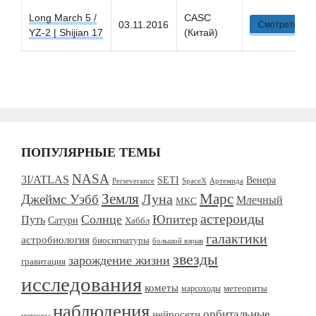
Long March 5 /
CASC
03.11.2016
Смотреть
YZ-2 | Shijian 17
(Китай)
ПОПУЛЯРНЫЕ ТЕМЫ
NASA
3I/ATLAS
SETI
Венера
SpaceX
Perseverance
Артемида
Марс
Земля
Луна
Джеймс Уэбб
Млечный
МКС
астероиды
Солнце
Юпитер
Путь
Сатурн
Хаббл
галактики
астробиология
биосигнатуры
большой взрыв
звезды
зарождение жизни
гравитация
исследования
кометы
метеориты
марсоходы
наблюдения
орбитальные
нейросети
метеоры