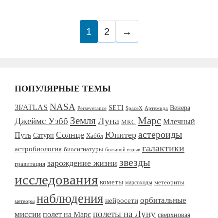
1
2
→
ПОПУЛЯРНЫЕ ТЕМЫ
NASA
3I/ATLAS
SETI
Венера
Perseverance
SpaceX
Артемида
Марс
Земля
Джеймс Уэбб
Луна
Млечный
МКС
астероиды
Солнце
Юпитер
Путь
Сатурн
Хаббл
галактики
астробиология
биосигнатуры
большой взрыв
звезды
зарождение жизни
гравитация
исследования
кометы
метеориты
марсоходы
наблюдения
орбитальные
нейросети
метеоры
полеты на Луну
миссии
полет на Марс
сверхновая