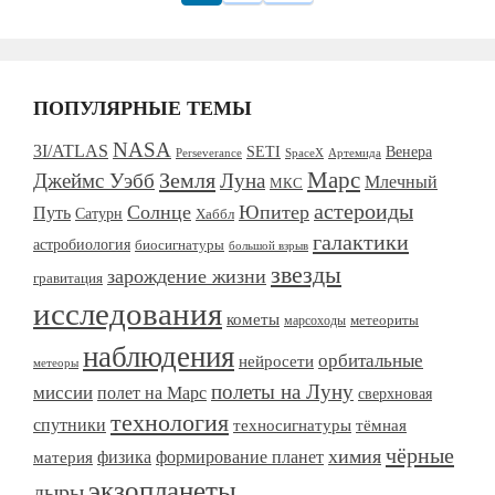
ПОПУЛЯРНЫЕ ТЕМЫ
NASA
3I/ATLAS
SETI
Венера
Perseverance
SpaceX
Артемида
Марс
Земля
Джеймс Уэбб
Луна
Млечный
МКС
астероиды
Солнце
Юпитер
Путь
Сатурн
Хаббл
галактики
астробиология
биосигнатуры
большой взрыв
звезды
зарождение жизни
гравитация
исследования
кометы
метеориты
марсоходы
наблюдения
орбитальные
нейросети
метеоры
полеты на Луну
миссии
полет на Марс
сверхновая
технология
спутники
тёмная
техносигнатуры
чёрные
химия
формирование планет
материя
физика
экзопланеты
дыры