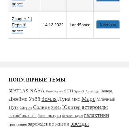
полет
Zhuque-2 |
Первый
14.12.2022
LandSpace
Смотреть
полет
ПОПУЛЯРНЫЕ ТЕМЫ
NASA
3I/ATLAS
SETI
Венера
Perseverance
SpaceX
Артемида
Марс
Земля
Джеймс Уэбб
Луна
Млечный
МКС
астероиды
Солнце
Юпитер
Путь
Сатурн
Хаббл
галактики
астробиология
биосигнатуры
большой взрыв
звезды
зарождение жизни
гравитация