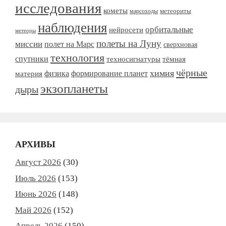
исследования
кометы
метеориты
марсоходы
наблюдения
орбитальные
нейросети
метеоры
полеты на Луну
миссии
полет на Марс
сверхновая
технология
спутники
тёмная
техносигнатуры
чёрные
химия
формирование планет
материя
физика
экзопланеты
дыры
АРХИВЫ
Август 2026
(30)
Июль 2026
(153)
Июнь 2026
(148)
Май 2026
(152)
Апрель 2026
(150)