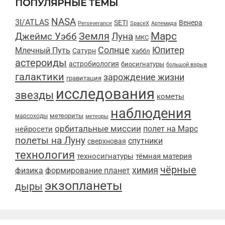
ПОПУЛЯРНЫЕ ТЕМЫ
NASA
3I/ATLAS
SETI
Венера
Perseverance
SpaceX
Артемида
Марс
Земля
Луна
Джеймс Уэбб
МКС
Солнце
Юпитер
Млечный Путь
Сатурн
Хаббл
астероиды
астробиология
биосигнатуры
большой взрыв
галактики
зарождение жизни
гравитация
исследования
звезды
кометы
наблюдения
метеориты
марсоходы
метеоры
орбитальные миссии
полет на Марс
нейросети
полеты на Луну
спутники
сверхновая
технология
техносигнатуры
тёмная материя
чёрные
химия
физика
формирование планет
экзопланеты
дыры