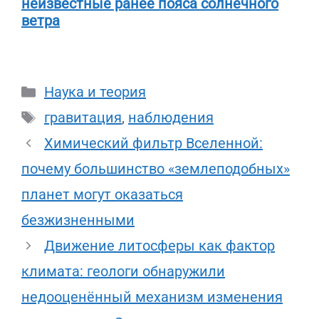
неизвестные ранее пояса солнечного
ветра
Рубрики
Наука и теория
Метки
гравитация
,
наблюдения
Химический фильтр Вселенной:
почему большинство «землеподобных»
планет могут оказаться
безжизненными
Движение литосферы как фактор
климата: геологи обнаружили
недооценённый механизм изменения