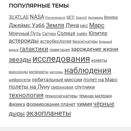
ПОПУЛЯРНЫЕ ТЕМЫ
NASA
3I/ATLAS
SETI
Венера
Perseverance
SpaceX
Артемида
Марс
Земля
Луна
Джеймс Уэбб
МКС
Солнце
Юпитер
Млечный Путь
Сатурн
Хаббл
астероиды
астробиология
биосигнатуры
большой
галактики
зарождение жизни
гравитация
взрыв
исследования
звезды
кометы
наблюдения
метеориты
марсоходы
метеоры
орбитальные миссии
полет на Марс
нейросети
полеты на Луну
спутники
сверхновая
технология
техносигнатуры
тёмная материя
чёрные
химия
физика
формирование планет
экзопланеты
дыры