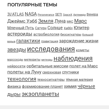
ПОПУЛЯРНЫЕ ТЕМЫ
NASA
3I/ATLAS
SETI
Венера
Perseverance
SpaceX
Артемида
Марс
Земля
Луна
Джеймс Уэбб
МКС
Солнце
Юпитер
Млечный Путь
Сатурн
Хаббл
астероиды
астробиология
биосигнатуры
большой
галактики
зарождение жизни
гравитация
взрыв
исследования
звезды
кометы
наблюдения
метеориты
марсоходы
метеоры
орбитальные миссии
полет на Марс
нейросети
полеты на Луну
спутники
сверхновая
технология
техносигнатуры
тёмная материя
чёрные
химия
физика
формирование планет
экзопланеты
дыры