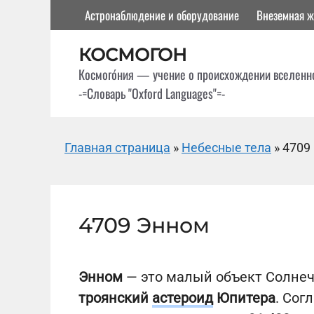
Перейти
Астронаблюдение и оборудование
Внеземная ж
к
содержимому
КОСМОГОН
Космого́ния — учение о происхождении вселенн
-=Словарь "Oxford Languages"=-
Главная страница
»
Небесные тела
»
4709
4709 Энном
Энном
— это малый объект Солне
троянский
астероид
Юпитера
. Сог