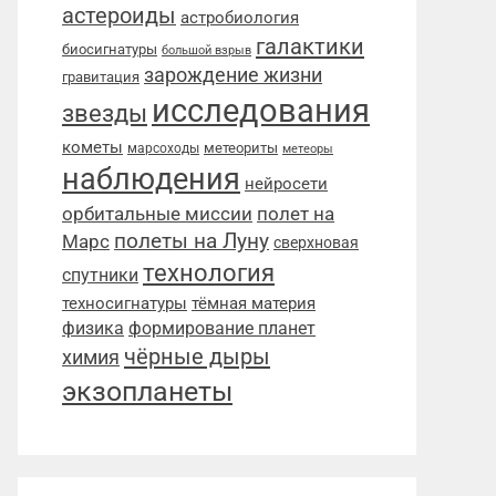
астероиды
астробиология
галактики
биосигнатуры
большой взрыв
зарождение жизни
гравитация
исследования
звезды
кометы
метеориты
марсоходы
метеоры
наблюдения
нейросети
орбитальные миссии
полет на
полеты на Луну
Марс
сверхновая
технология
спутники
техносигнатуры
тёмная материя
физика
формирование планет
чёрные дыры
химия
экзопланеты