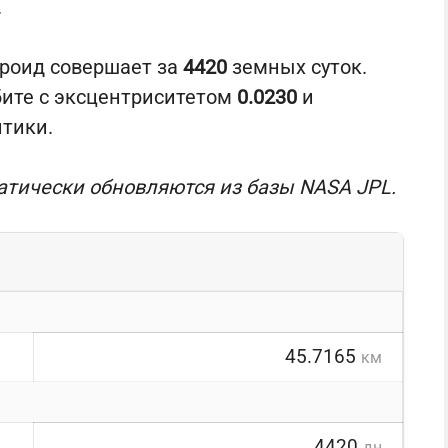
.
ероид совершает за
4420
земных суток.
бите с эксцентриситетом
0.0230
и
птики.
атически обновляются из базы NASA JPL.
45.7165
км
4420
дн