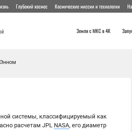
изнь
Глубокий космос
Космические миссии и технологии
На
Земля с МКС в 4К
Запу
ой
 Энном
чной системы, классифицируемый как
ласно расчетам JPL
NASA
, его диаметр