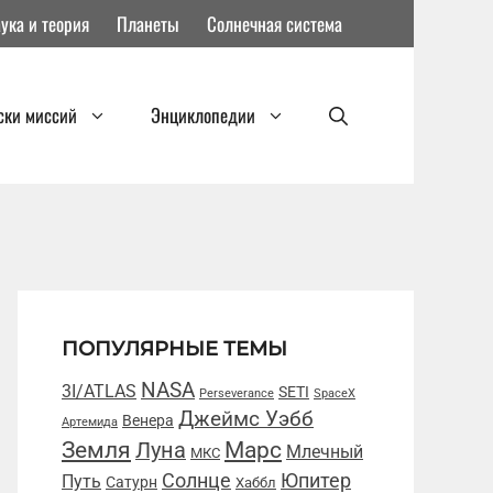
ука и теория
Планеты
Солнечная система
ски миссий
Энциклопедии
ПОПУЛЯРНЫЕ ТЕМЫ
NASA
3I/ATLAS
SETI
Perseverance
SpaceX
Джеймс Уэбб
Венера
Артемида
Марс
Земля
Луна
Млечный
МКС
Солнце
Юпитер
Путь
Сатурн
Хаббл