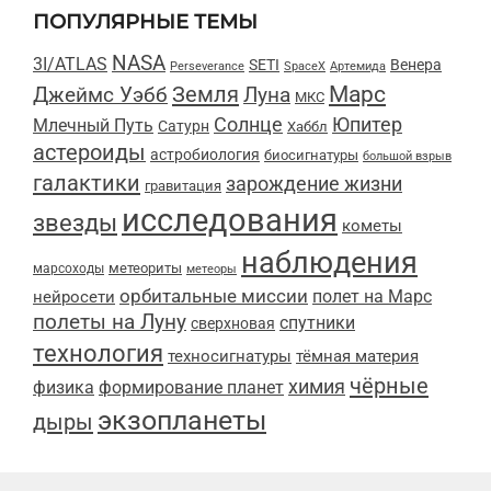
ПОПУЛЯРНЫЕ ТЕМЫ
NASA
3I/ATLAS
SETI
Венера
Perseverance
SpaceX
Артемида
Марс
Земля
Луна
Джеймс Уэбб
МКС
Солнце
Юпитер
Млечный Путь
Сатурн
Хаббл
астероиды
астробиология
биосигнатуры
большой взрыв
галактики
зарождение жизни
гравитация
исследования
звезды
кометы
наблюдения
метеориты
марсоходы
метеоры
орбитальные миссии
полет на Марс
нейросети
полеты на Луну
спутники
сверхновая
технология
техносигнатуры
тёмная материя
чёрные
химия
физика
формирование планет
экзопланеты
дыры