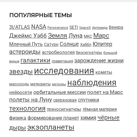
ПОПУЛЯРНЫЕ ТЕМЫ
NASA
3I/ATLAS
SETI
Венера
Perseverance
SpaceX
Артемида
Марс
Земля
Луна
Джеймс Уэбб
МКС
Солнце
Юпитер
Млечный Путь
Сатурн
Хаббл
астероиды
астробиология
биосигнатуры
большой
галактики
зарождение жизни
гравитация
взрыв
исследования
звезды
кометы
наблюдения
метеориты
марсоходы
метеоры
орбитальные миссии
полет на Марс
нейросети
полеты на Луну
спутники
сверхновая
технология
техносигнатуры
тёмная материя
чёрные
химия
физика
формирование планет
экзопланеты
дыры