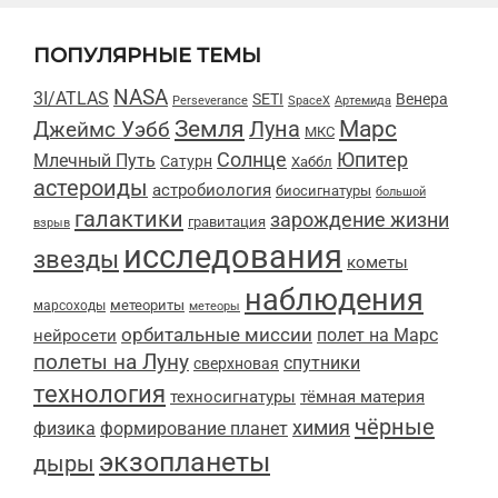
ПОПУЛЯРНЫЕ ТЕМЫ
NASA
3I/ATLAS
SETI
Венера
Perseverance
SpaceX
Артемида
Марс
Земля
Луна
Джеймс Уэбб
МКС
Солнце
Юпитер
Млечный Путь
Сатурн
Хаббл
астероиды
астробиология
биосигнатуры
большой
галактики
зарождение жизни
гравитация
взрыв
исследования
звезды
кометы
наблюдения
метеориты
марсоходы
метеоры
орбитальные миссии
полет на Марс
нейросети
полеты на Луну
спутники
сверхновая
технология
техносигнатуры
тёмная материя
чёрные
химия
физика
формирование планет
экзопланеты
дыры