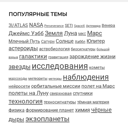
ПОПУЛЯРНЫЕ ТЕМЫ
NASA
3I/ATLAS
SETI
Венера
Perseverance
SpaceX
Артемида
Марс
Земля
Луна
Джеймс Уэбб
МКС
Солнце
Юпитер
Млечный Путь
Сатурн
Хаббл
астероиды
астробиология
биосигнатуры
большой
галактики
зарождение жизни
гравитация
взрыв
исследования
звезды
кометы
наблюдения
метеориты
марсоходы
метеоры
орбитальные миссии
полет на Марс
нейросети
полеты на Луну
спутники
сверхновая
технология
техносигнатуры
тёмная материя
чёрные
химия
физика
формирование планет
экзопланеты
дыры