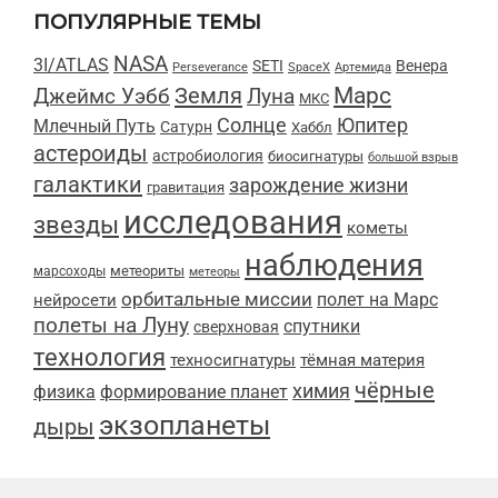
ПОПУЛЯРНЫЕ ТЕМЫ
NASA
3I/ATLAS
SETI
Венера
Perseverance
SpaceX
Артемида
Марс
Земля
Луна
Джеймс Уэбб
МКС
Солнце
Юпитер
Млечный Путь
Сатурн
Хаббл
астероиды
астробиология
биосигнатуры
большой взрыв
галактики
зарождение жизни
гравитация
исследования
звезды
кометы
наблюдения
метеориты
марсоходы
метеоры
орбитальные миссии
полет на Марс
нейросети
полеты на Луну
спутники
сверхновая
технология
техносигнатуры
тёмная материя
чёрные
химия
физика
формирование планет
экзопланеты
дыры