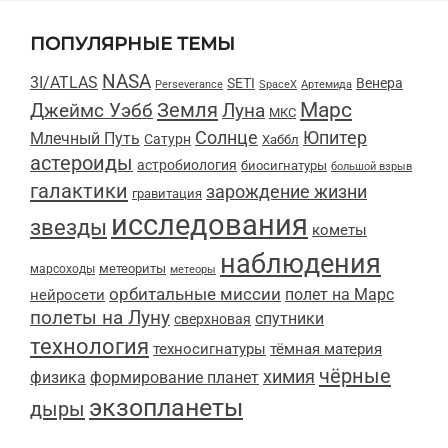
ПОПУЛЯРНЫЕ ТЕМЫ
NASA
3I/ATLAS
SETI
Венера
Perseverance
SpaceX
Артемида
Марс
Земля
Луна
Джеймс Уэбб
МКС
Солнце
Юпитер
Млечный Путь
Сатурн
Хаббл
астероиды
астробиология
биосигнатуры
большой взрыв
галактики
зарождение жизни
гравитация
исследования
звезды
кометы
наблюдения
метеориты
марсоходы
метеоры
орбитальные миссии
полет на Марс
нейросети
полеты на Луну
спутники
сверхновая
технология
техносигнатуры
тёмная материя
чёрные
химия
физика
формирование планет
экзопланеты
дыры