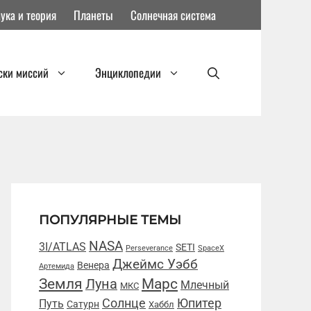
ука и теория
Планеты
Солнечная система
ски миссий
Энциклопедии
ПОПУЛЯРНЫЕ ТЕМЫ
NASA
3I/ATLAS
SETI
Perseverance
SpaceX
Джеймс Уэбб
Венера
Артемида
Марс
Земля
Луна
Млечный
МКС
Солнце
Юпитер
Путь
Сатурн
Хаббл