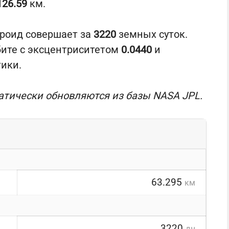
126.59
км.
ероид совершает за
3220
земных суток.
бите с эксцентриситетом
0.0440
и
тики.
атически обновляются из базы NASA JPL.
63.295
км
3220
дн