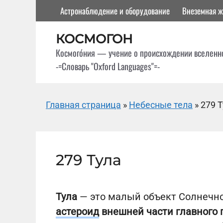
Перейти
Астронаблюдение и оборудование
Внеземная ж
к
содержимому
КОСМОГОН
Космого́ния — учение о происхождении вселенн
-=Словарь "Oxford Languages"=-
Главная страница
»
Небесные тела
»
279 
279 Тула
Тула
— это малый объект Солнечн
астероид
внешней части главного 