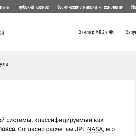
изнь
Глубокий космос
Космические миссии и технологии
На
Земля с МКС в 4К
Запу
ой
Тула
ой системы, классифицируемый как
пояса
. Согласно расчетам JPL
NASA
, его