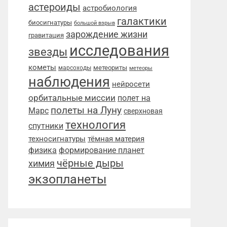
астероиды
астробиология
галактики
биосигнатуры
большой взрыв
зарождение жизни
гравитация
исследования
звезды
кометы
метеориты
марсоходы
метеоры
наблюдения
нейросети
орбитальные миссии
полет на
полеты на Луну
Марс
сверхновая
технология
спутники
техносигнатуры
тёмная материя
физика
формирование планет
чёрные дыры
химия
экзопланеты