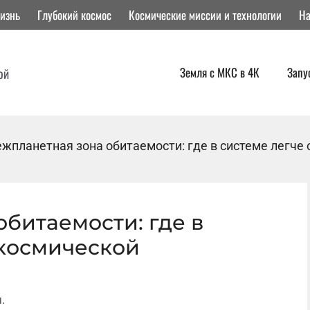
изнь
Глубокий космос
Космические миссии и технологии
На
Земля с МКС в 4К
Запу
ой
жпланетная зона обитаемости: где в системе легче
битаемости: где в
 космической
.