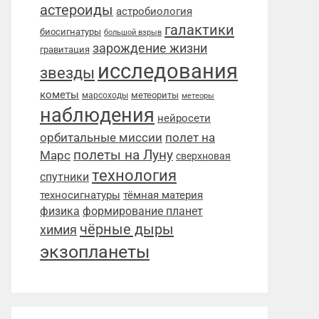
астероиды
астробиология
галактики
биосигнатуры
большой взрыв
зарождение жизни
гравитация
исследования
звезды
кометы
метеориты
марсоходы
метеоры
наблюдения
нейросети
орбитальные миссии
полет на
полеты на Луну
Марс
сверхновая
технология
спутники
техносигнатуры
тёмная материя
физика
формирование планет
чёрные дыры
химия
экзопланеты