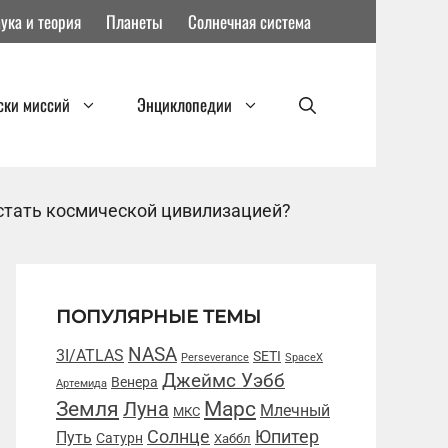
ука и теория
Планеты
Солнечная система
ски миссий
Энциклопедии
 стать космической цивилизацией?
ПОПУЛЯРНЫЕ ТЕМЫ
NASA
3I/ATLAS
SETI
Perseverance
SpaceX
Джеймс Уэбб
Венера
Артемида
Марс
Земля
Луна
Млечный
МКС
Солнце
Юпитер
Путь
Сатурн
Хаббл