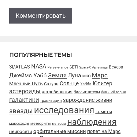
ПОПУЛЯРНЫЕ ТЕМЫ
NASA
3I/ATLAS
SETI
Венера
Perseverance
SpaceX
Артемида
Марс
Земля
Луна
Джеймс Уэбб
МКС
Солнце
Юпитер
Млечный Путь
Сатурн
Хаббл
астероиды
астробиология
биосигнатуры
большой взрыв
галактики
зарождение жизни
гравитация
исследования
звезды
кометы
наблюдения
метеориты
марсоходы
метеоры
орбитальные миссии
полет на Марс
нейросети