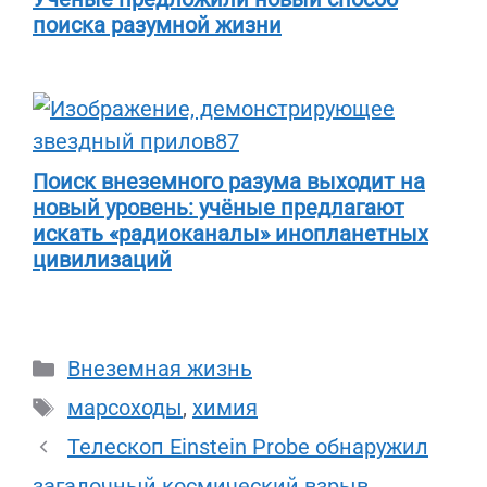
поиска разумной жизни
Поиск внеземного разума выходит на
новый уровень: учёные предлагают
искать «радиоканалы» инопланетных
цивилизаций
Рубрики
Внеземная жизнь
Метки
марсоходы
,
химия
Телескоп Einstein Probe обнаружил
загадочный космический взрыв,