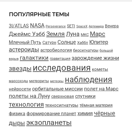
ПОПУЛЯРНЫЕ ТЕМЫ
NASA
3I/ATLAS
SETI
Венера
Perseverance
SpaceX
Артемида
Марс
Земля
Луна
Джеймс Уэбб
МКС
Солнце
Юпитер
Млечный Путь
Сатурн
Хаббл
астероиды
астробиология
биосигнатуры
большой
галактики
зарождение жизни
гравитация
взрыв
исследования
звезды
кометы
наблюдения
метеориты
марсоходы
метеоры
орбитальные миссии
полет на Марс
нейросети
полеты на Луну
спутники
сверхновая
технология
техносигнатуры
тёмная материя
чёрные
химия
физика
формирование планет
экзопланеты
дыры