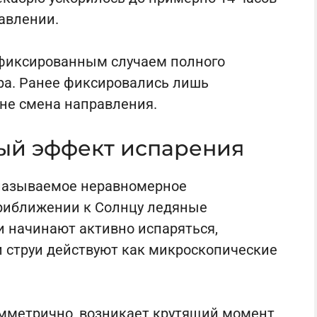
авлении.
афиксированным случаем полного
ра. Ранее фиксировались лишь
 не смена направления.
ый эффект испарения
 называемое неравномерное
приближении к Солнцу ледяные
 начинают активно испаряться,
и струи действуют как микроскопические
мметрично, возникает крутящий момент,