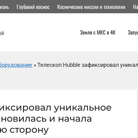
изнь
Глубокий космос
Космические миссии и технологии
На
Земля с МКС в 4К
Запу
ой
борудование
»
Телескоп Hubble зафиксировал уникал
фиксировал уникальное
ановилась и начала
ю сторону