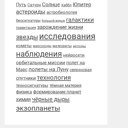
Солнце
Юпитер
Путь
Сатурн
Хаббл
астероиды
астробиология
галактики
биосигнатуры
большой взрыв
зарождение жизни
гравитация
исследования
звезды
кометы
метеориты
марсоходы
метеоры
наблюдения
нейросети
орбитальные миссии
полет на
полеты на Луну
Марс
сверхновая
технология
спутники
техносигнатуры
тёмная материя
физика
формирование планет
чёрные дыры
химия
экзопланеты