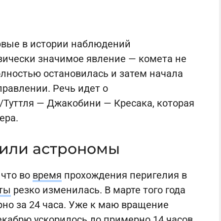
вые в истории наблюдений
зически значимое явление — комета не
олностью остановилась и затем начала
равлении. Речь идет о
/Туттля — Джакобини — Кресака, которая
ера.
жили астрономы
 что во
время
прохождения перигелия в
ты
резко изменилась. В марте того года
но за 24 часа. Уже к маю вращение
декабрю ускорилось до примерно 14 часов