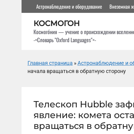
Перейти
Астронаблюдение и оборудование
Внеземная ж
к
содержимому
КОСМОГОН
Космого́ния — учение о происхождении вселенн
-=Словарь "Oxford Languages"=-
Главная страница
»
Астронаблюдение и о
начала вращаться в обратную сторону
Телескоп Hubble за
явление: комета ост
вращаться в обратну