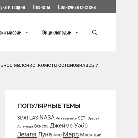
ука и теория
Планеты
Солнечная система
ски миссий
Энциклопедии
ьное явление: комета остановилась и
ПОПУЛЯРНЫЕ ТЕМЫ
NASA
3I/ATLAS
SETI
Perseverance
SpaceX
Джеймс Уэбб
Венера
Артемида
Марс
Земля
Луна
Млечный
МКС