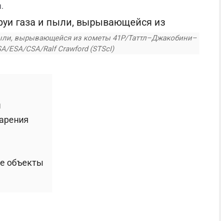
.
пыли, вырывающейся из кометы 41P/Таттл–Джакобини–
A/ESA/CSA/Ralf Crawford (STScI)
ы
арения
ые объекты