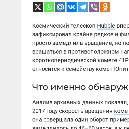
Космический телескоп
Hubble
впер
зафиксировал крайне редкое и фи
просто замедлила вращение, но п
вращаться в противоположном нап
короткопериодической комете 41P
относится к семейству комет Юпит
Что именно обнару
Анализ архивных данных показал,
2017 году скорость вращения
коме
она совершала один оборот пример
замедлилось до 46–60 часов, а к 