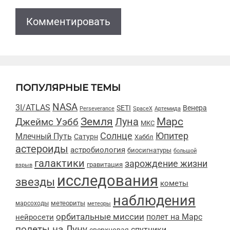
ПОПУЛЯРНЫЕ ТЕМЫ
NASA
3I/ATLAS
SETI
Венера
Perseverance
SpaceX
Артемида
Марс
Земля
Луна
Джеймс Уэбб
МКС
Солнце
Юпитер
Млечный Путь
Сатурн
Хаббл
астероиды
астробиология
биосигнатуры
большой
галактики
зарождение жизни
гравитация
взрыв
исследования
звезды
кометы
наблюдения
метеориты
марсоходы
метеоры
орбитальные миссии
полет на Марс
нейросети
полеты на Луну
спутники