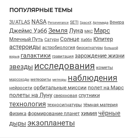
ПОПУЛЯРНЫЕ ТЕМЫ
NASA
3I/ATLAS
SETI
Венера
Perseverance
SpaceX
Артемида
Марс
Земля
Луна
Джеймс Уэбб
МКС
Солнце
Юпитер
Млечный Путь
Сатурн
Хаббл
астероиды
астробиология
биосигнатуры
большой
галактики
зарождение жизни
гравитация
взрыв
исследования
звезды
кометы
наблюдения
метеориты
марсоходы
метеоры
орбитальные миссии
полет на Марс
нейросети
полеты на Луну
спутники
сверхновая
технология
техносигнатуры
тёмная материя
чёрные
химия
физика
формирование планет
экзопланеты
дыры