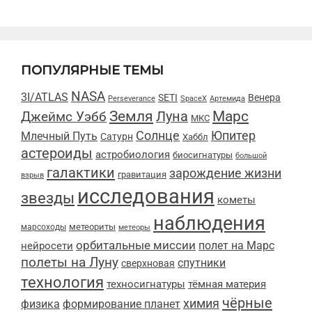
ПОПУЛЯРНЫЕ ТЕМЫ
NASA
3I/ATLAS
SETI
Венера
Perseverance
SpaceX
Артемида
Марс
Земля
Луна
Джеймс Уэбб
МКС
Солнце
Юпитер
Млечный Путь
Сатурн
Хаббл
астероиды
астробиология
биосигнатуры
большой
галактики
зарождение жизни
гравитация
взрыв
исследования
звезды
кометы
наблюдения
метеориты
марсоходы
метеоры
орбитальные миссии
полет на Марс
нейросети
полеты на Луну
спутники
сверхновая
технология
техносигнатуры
тёмная материя
чёрные
химия
физика
формирование планет