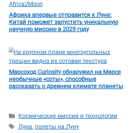
Африка впервые отправится к Луне:
Китай поможет запустить уникальную
научную миссию в 2029 году
Марсоход Curiosity обнаружил на Марсе
необычные «соты», способные
рассказать о древнем климате планеты
Рубрики
Космические миссии и технологии
Метки
Луна
,
полеты на Луну