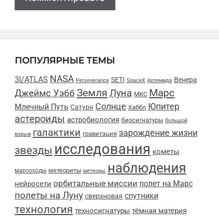
ПОПУЛЯРНЫЕ ТЕМЫ
NASA
3I/ATLAS
SETI
Венера
Perseverance
SpaceX
Артемида
Марс
Земля
Луна
Джеймс Уэбб
МКС
Солнце
Юпитер
Млечный Путь
Сатурн
Хаббл
астероиды
астробиология
биосигнатуры
большой
галактики
зарождение жизни
гравитация
взрыв
исследования
звезды
кометы
наблюдения
метеориты
марсоходы
метеоры
орбитальные миссии
полет на Марс
нейросети
полеты на Луну
спутники
сверхновая
технология
техносигнатуры
тёмная материя