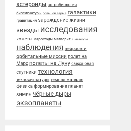
астероиды
астробиология
галактики
биосигнатуры
большой взрыв
зарождение жизни
гравитация
исследования
звезды
кометы
метеориты
марсоходы
метеоры
наблюдения
нейросети
орбитальные миссии
полет на
полеты на Луну
Марс
сверхновая
технология
спутники
техносигнатуры
тёмная материя
физика
формирование планет
чёрные дыры
химия
экзопланеты