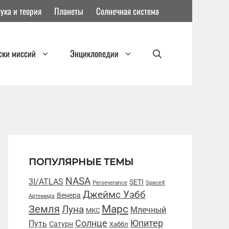
ука и теория
Планеты
Солнечная система
ски миссий
Энциклопедии
ПОПУЛЯРНЫЕ ТЕМЫ
NASA
3I/ATLAS
SETI
Perseverance
SpaceX
Джеймс Уэбб
Венера
Артемида
Марс
Земля
Луна
Млечный
МКС
Солнце
Юпитер
Путь
Сатурн
Хаббл