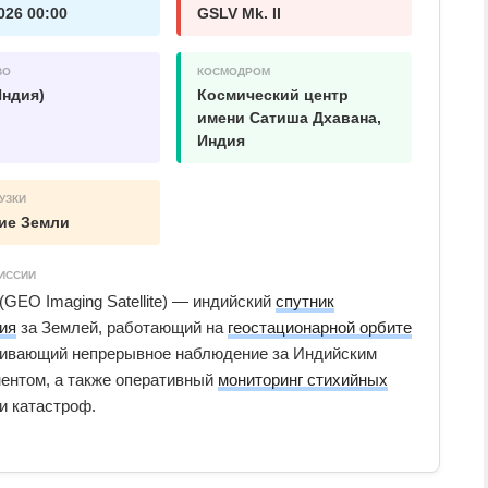
026 00:00
GSLV Mk. II
ВО
КОСМОДРОМ
Индия)
Космический центр
имени Сатиша Дхавана,
Индия
УЗКИ
ие Земли
ИССИИ
(GEO Imaging Satellite) — индийский
спутник
ия
за Землей, работающий на
геостационарной орбите
чивающий непрерывное наблюдение за Индийским
ентом, а также оперативный
мониторинг стихийных
и катастроф.