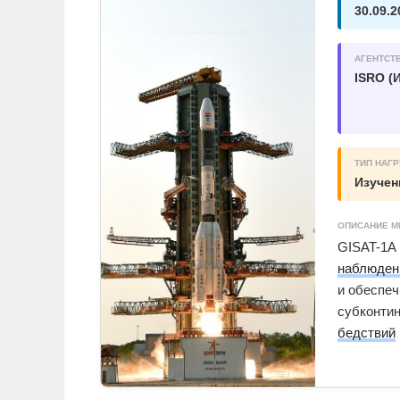
30.09.2
АГЕНТСТ
ISRO (
ТИП НАГР
Изучен
ОПИСАНИЕ М
GISAT-1A 
наблюден
и обеспе
субконтин
бедствий