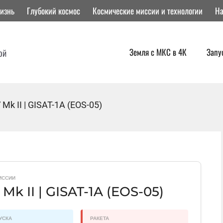
изнь
Глубокий космос
Космические миссии и технологии
На
Земля с МКС в 4К
Запу
ой
Mk II | GISAT-1A (EOS-05)
ИССИИ
Mk II | GISAT-1A (EOS-05)
УСКА
РАКЕТА