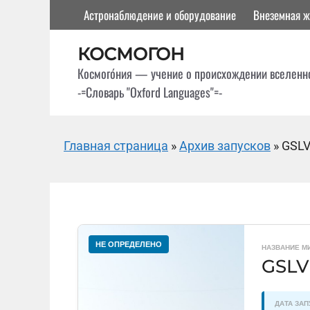
Перейти
Астронаблюдение и оборудование
Внеземная ж
к
содержимому
КОСМОГОН
Космого́ния — учение о происхождении вселенн
-=Словарь "Oxford Languages"=-
Главная страница
»
Архив запусков
»
GSLV 
НЕ ОПРЕДЕЛЕНО
НАЗВАНИЕ М
GSLV 
ДАТА ЗАП