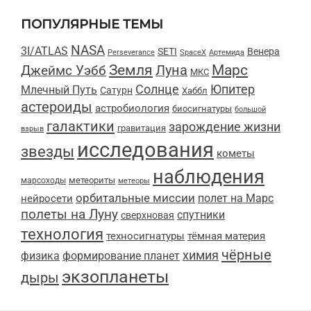
ПОПУЛЯРНЫЕ ТЕМЫ
NASA
3I/ATLAS
SETI
Венера
Perseverance
SpaceX
Артемида
Марс
Земля
Луна
Джеймс Уэбб
МКС
Солнце
Юпитер
Млечный Путь
Сатурн
Хаббл
астероиды
астробиология
биосигнатуры
большой
галактики
зарождение жизни
гравитация
взрыв
исследования
звезды
кометы
наблюдения
метеориты
марсоходы
метеоры
орбитальные миссии
полет на Марс
нейросети
полеты на Луну
спутники
сверхновая
технология
техносигнатуры
тёмная материя
чёрные
химия
физика
формирование планет
экзопланеты
дыры