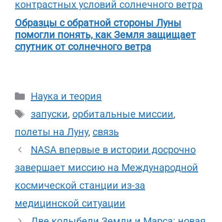
Образцы с обратной стороны Луны
помогли понять, как Земля защищает
спутник от солнечного ветра
Рубрики
Наука и теория
Метки
запуски
,
орбитальные миссии
,
полеты на Луну
,
связь
NASA впервые в истории досрочно
завершает миссию на Международной
космической станции из-за
медицинской ситуации
Две колыбели Земли и Марса: новая