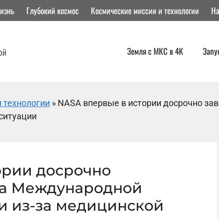
изнь
Глубокий космос
Космические миссии и технологии
На
Земля с МКС в 4К
Запу
ой
 технологии
»
NASA впервые в истории досрочно з
 ситуации
ории досрочно
на Международной
и из-за медицинской