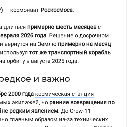
v)
— космонавт
Роскосмоса
.
а длиться
примерно шесть месяцев
с
евраля 2026 года
. Решение о досрочном
ни вернутся на Землю
примерно на месяц
 используя
тот же транспортный корабль
а орбиту в августе 2025 года.
редкое и важно
ре 2000 года
космическая станция
мых экипажей, но
ранние возвращения по
йне редким явлением
. До Crew-11
но главным образом из-за технических