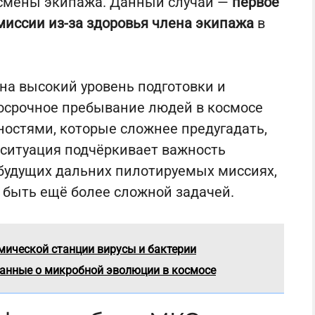
 смены экипажа. Данный случай —
первое
миссии из-за здоровья члена экипажа
в
 на высокий уровень подготовки и
осрочное пребывание людей в космосе
ностями, которые сложнее предугадать,
 ситуация подчёркивает важность
 будущих дальних пилотируемых миссиях,
 быть ещё более сложной задачей.
ической станции вирусы и бактерии
анные о микробной эволюции в космосе