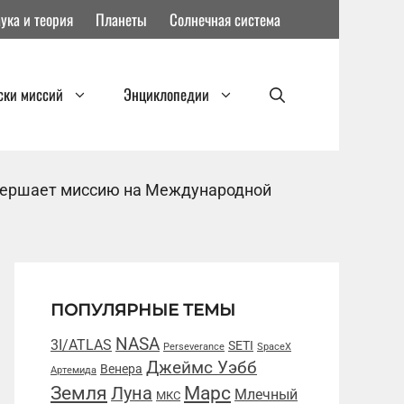
ука и теория
Планеты
Солнечная система
ски миссий
Энциклопедии
авершает миссию на Международной
ПОПУЛЯРНЫЕ ТЕМЫ
NASA
3I/ATLAS
SETI
Perseverance
SpaceX
Джеймс Уэбб
Венера
Артемида
Марс
Земля
Луна
Млечный
МКС