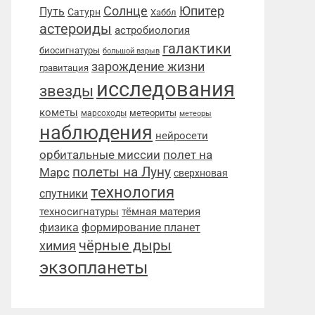
Солнце
Юпитер
Путь
Сатурн
Хаббл
астероиды
астробиология
галактики
биосигнатуры
большой взрыв
зарождение жизни
гравитация
исследования
звезды
кометы
метеориты
марсоходы
метеоры
наблюдения
нейросети
орбитальные миссии
полет на
полеты на Луну
Марс
сверхновая
технология
спутники
техносигнатуры
тёмная материя
физика
формирование планет
чёрные дыры
химия
экзопланеты