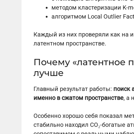
методом кластеризации K-m
алгоритмом Local Outlier Fact
Каждый из них проверяли как на и
латентном пространстве.
Почему «латентное п
лучше
Главный результат работы:
поиск 
именно в сжатом пространстве
, а
Особенно хорошо себя показал мет
стабильно находил CO₂-богатые а
сопоставимом с реальными наблю