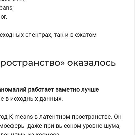
eans;
or.
сходных спектрах, так и в сжатом
ространство» оказалось
аномалий работает заметно лучше
 не в исходных данных.
од K-means в латентном пространстве. Он
тмосферы даже при высоком уровне шума,
дениями из космоса.