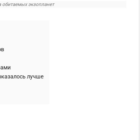
а обитаемых экзопланет
ов
бами
оказалось лучше