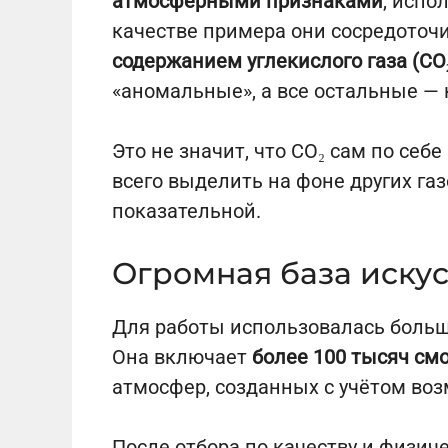
атмосферными признаками
, испо
качестве примера они сосредоточ
содержанием углекислого газа (CO
«аномальные», а все остальные —
Это не значит, что CO₂ сам по себ
всего выделить на фоне других газ
показательной.
Огромная база иску
Для работы использовалась больша
Она включает
более 100 тысяч см
атмосфер, созданных с учётом воз
После отбора по качеству и физи