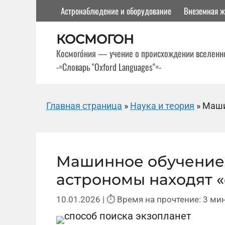
Перейти
Астронаблюдение и оборудование
Внеземная ж
к
содержимому
КОСМОГОН
Космого́ния — учение о происхождении вселенн
-=Словарь "Oxford Languages"=-
Главная страница
»
Наука и теория
»
Маши
Машинное обучение в
астрономы находят 
10.01.2026
| ⏱ Время на прочтение: 3 мин