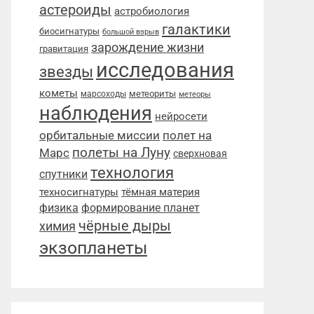
астероиды
астробиология
галактики
биосигнатуры
большой взрыв
зарождение жизни
гравитация
исследования
звезды
кометы
метеориты
марсоходы
метеоры
наблюдения
нейросети
орбитальные миссии
полет на
полеты на Луну
Марс
сверхновая
технология
спутники
техносигнатуры
тёмная материя
физика
формирование планет
чёрные дыры
химия
экзопланеты