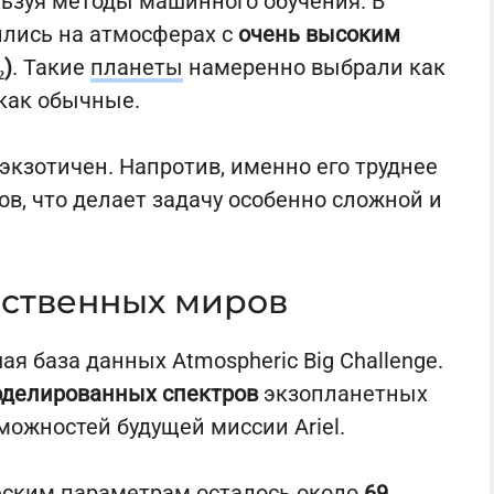
льзуя методы машинного обучения. В
ились на атмосферах с
очень высоким
₂)
. Такие
планеты
намеренно выбрали как
 как обычные.
е экзотичен. Напротив, именно его труднее
ов, что делает задачу особенно сложной и
сственных миров
я база данных Atmospheric Big Challenge.
оделированных спектров
экзопланетных
можностей будущей миссии Ariel.
ческим параметрам осталось около
69