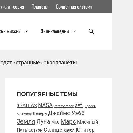
ука и теория
Планеты
Солнечная система
ски миссий
Энциклопедии
ходят «странные» экзопланеты
ПОПУЛЯРНЫЕ ТЕМЫ
NASA
3I/ATLAS
SETI
Perseverance
SpaceX
Джеймс Уэбб
Венера
Артемида
Марс
Земля
Луна
Млечный
МКС
Солнце
Юпитер
Путь
Сатурн
Хаббл