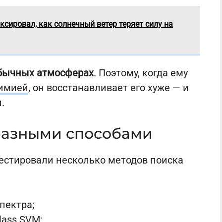
ксировал, как солнечный ветер теряет силу на
обычных атмосферах
. Поэтому, когда ему
имией
, он восстанавливает его хуже — и
.
разными способами
естировали несколько методов поиска
пектра;
lass SVM;