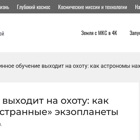
изнь
Глубокий космос
Космические миссии и технологии
На
Земля с МКС в 4К
Запу
ой
нное обучение выходит на охоту: как астрономы на
ыходит на охоту: как
«странные» экзопланеты
.