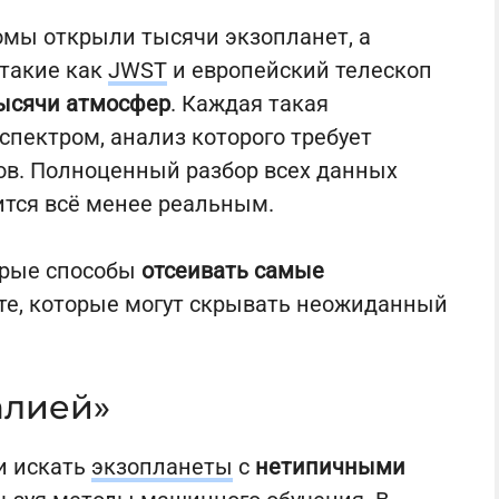
омы открыли тысячи экзопланет, а
такие как
JWST
и европейский телескоп
тысячи атмосфер
. Каждая такая
пектром, анализ которого требует
в. Полноценный разбор всех данных
тся всё менее реальным.
трые способы
отсеивать самые
те, которые могут скрывать неожиданный
алией»
и искать
экзопланеты
с
нетипичными