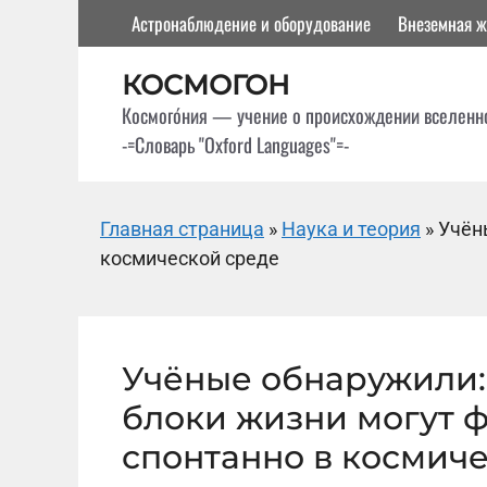
Перейти
Астронаблюдение и оборудование
Внеземная ж
к
содержимому
КОСМОГОН
Космого́ния — учение о происхождении вселенн
-=Словарь "Oxford Languages"=-
Главная страница
»
Наука и теория
»
Учён
космической среде
Учёные обнаружили:
блоки жизни могут 
спонтанно в космич