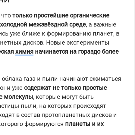
, что
только простейшие органические
 холодной межзвёздной среде
, а важные
сь уже ближе к формированию планет, в
анетных дисков. Новые эксперименты
еская
химия
начинается на гораздо более
е облака газа и пыли начинают сжиматься
, они уже
содержат не только простые
ые молекулы
, которые могут быть
астицы пыли, на которых происходят
входят в состав протопланетных дисков и
 которого формируются
планеты и их