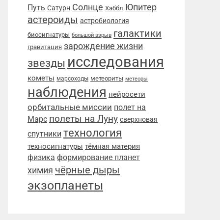
Солнце
Юпитер
Путь
Сатурн
Хаббл
астероиды
астробиология
галактики
биосигнатуры
большой взрыв
зарождение жизни
гравитация
исследования
звезды
кометы
метеориты
марсоходы
метеоры
наблюдения
нейросети
орбитальные миссии
полет на
полеты на Луну
Марс
сверхновая
технология
спутники
техносигнатуры
тёмная материя
физика
формирование планет
чёрные дыры
химия
экзопланеты