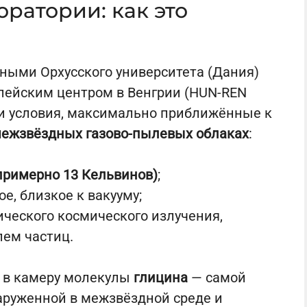
ратории: как это
ными Орхусского университета (Дания)
пейским центром в Венгрии (HUN-REN
ли условия, максимально приближённые к
межзвёздных газово-пылевых облаках
:
(примерно 13 Кельвинов)
;
е, близкое к вакууму;
ческого космического излучения,
лем частиц.
и в камеру молекулы
глицина
— самой
аруженной в межзвёздной среде и