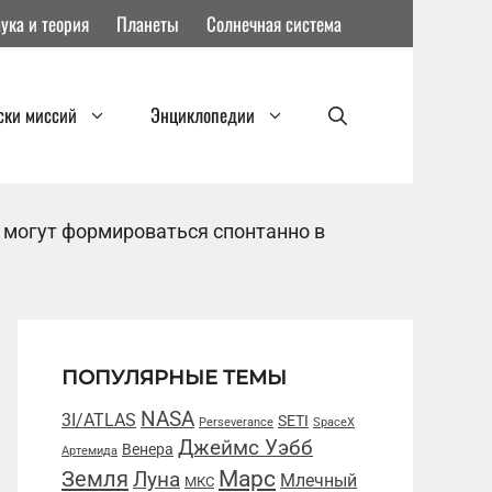
ука и теория
Планеты
Солнечная система
ски миссий
Энциклопедии
 могут формироваться спонтанно в
ПОПУЛЯРНЫЕ ТЕМЫ
NASA
3I/ATLAS
SETI
Perseverance
SpaceX
Джеймс Уэбб
Венера
Артемида
Марс
Земля
Луна
Млечный
МКС