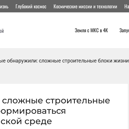
изнь
Глубокий космос
Космические миссии и технологии
На
Земля с МКС в 4К
Запу
ой
ые обнаружили: сложные строительные блоки жизни
 сложные строительные
формироваться
еской среде