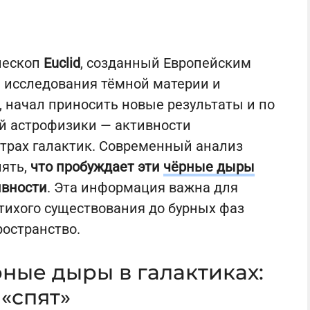
лескоп
Euclid
, созданный Европейским
я исследования тёмной материи и
 начал приносить новые результаты и по
й астрофизики — активности
трах галактик. Современный анализ
нять,
что пробуждает эти
чёрные дыры
ивности
. Эта информация важна для
тихого существования до бурных фаз
ространство.
ные дыры в галактиках:
 «спят»