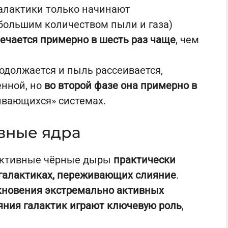
галактики только начинают
 большим количеством пыли и газа)
ечается примерно в шесть раз чаще
, чем
родолжается и пыль рассеивается,
енной, но
во второй фазе она примерно в
ливающихся» системах.
вные ядра
активные чёрные дыры
практически
 галактиках, переживающих слияние
.
кновения экстремально активных
яния галактик играют ключевую роль
,