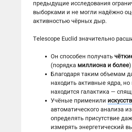
предыдущие исследования ограни
выборками и не могли надёжно оц
активностью чёрных дыр.
Тelescope Euclid значительно ра
Он способен получать
чётки
(порядка
миллиона и более
Благодаря таким объемам д
находить активные ядра, но 
находится галактика — спя
Учёные применили
искусст
автоматического анализа из
определять присутствие да
измерять энергетический вы