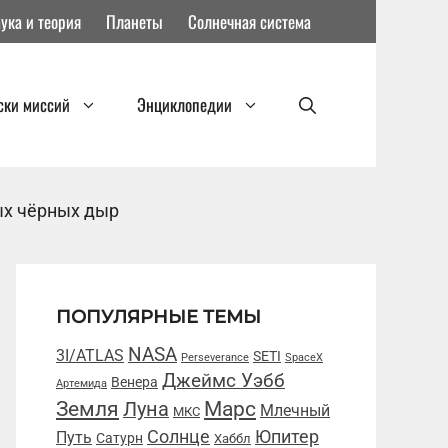
ука и теория
Планеты
Солнечная система
ски миссий
Энциклопедии
ых чёрных дыр
ПОПУЛЯРНЫЕ ТЕМЫ
NASA
3I/ATLAS
SETI
Perseverance
SpaceX
Джеймс Уэбб
Венера
Артемида
Марс
Земля
Луна
Млечный
МКС
Солнце
Юпитер
Путь
Сатурн
Хаббл