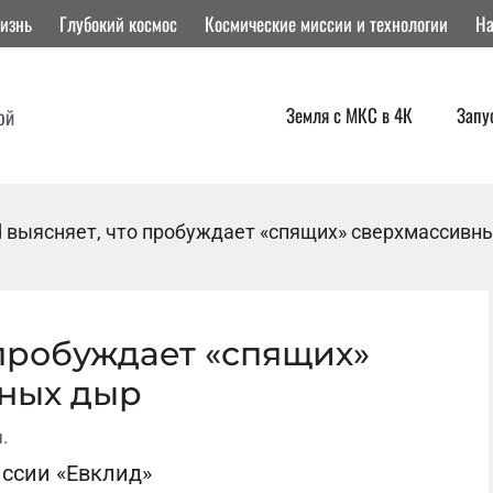
изнь
Глубокий космос
Космические миссии и технологии
На
Земля с МКС в 4К
Запу
ой
id выясняет, что пробуждает «спящих» сверхмассивн
 пробуждает «спящих»
ных дыр
.