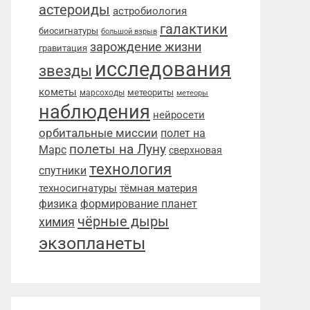
астероиды
астробиология
галактики
биосигнатуры
большой взрыв
зарождение жизни
гравитация
исследования
звезды
кометы
метеориты
марсоходы
метеоры
наблюдения
нейросети
орбитальные миссии
полет на
полеты на Луну
Марс
сверхновая
технология
спутники
техносигнатуры
тёмная материя
физика
формирование планет
чёрные дыры
химия
экзопланеты