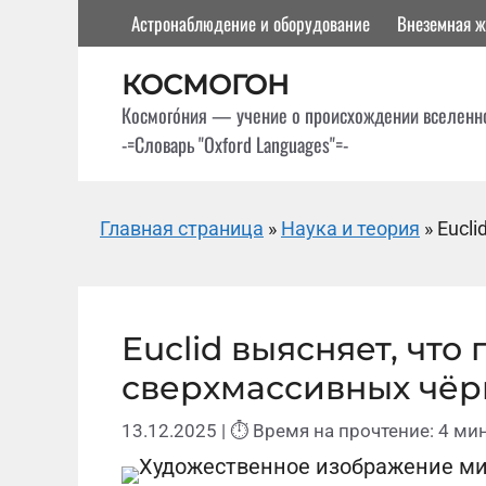
Перейти
Астронаблюдение и оборудование
Внеземная ж
к
содержимому
КОСМОГОН
Космого́ния — учение о происхождении вселенн
-=Словарь "Oxford Languages"=-
Главная страница
»
Наука и теория
»
Eucl
Euclid выясняет, что
сверхмассивных чёр
13.12.2025
| ⏱ Время на прочтение: 4 мин