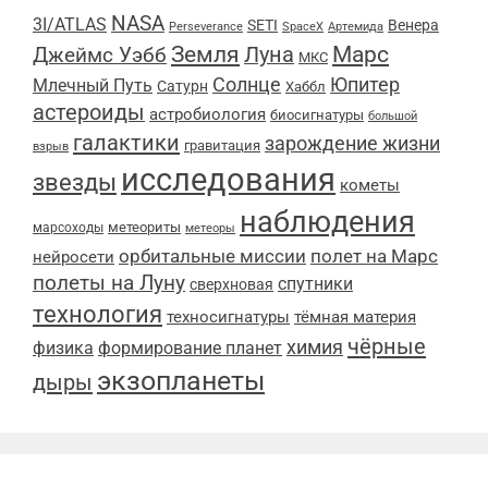
NASA
3I/ATLAS
SETI
Венера
Perseverance
SpaceX
Артемида
Марс
Земля
Луна
Джеймс Уэбб
МКС
Солнце
Юпитер
Млечный Путь
Сатурн
Хаббл
астероиды
астробиология
биосигнатуры
большой
галактики
зарождение жизни
гравитация
взрыв
исследования
звезды
кометы
наблюдения
метеориты
марсоходы
метеоры
орбитальные миссии
полет на Марс
нейросети
полеты на Луну
спутники
сверхновая
технология
техносигнатуры
тёмная материя
чёрные
химия
физика
формирование планет
экзопланеты
дыры