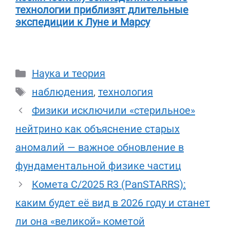
технологии приблизят длительные
экспедиции к Луне и Марсу
Рубрики
Наука и теория
Метки
наблюдения
,
технология
Физики исключили «стерильное»
нейтрино как объяснение старых
аномалий — важное обновление в
фундаментальной физике частиц
Комета C/2025 R3 (PanSTARRS):
каким будет её вид в 2026 году и станет
ли она «великой» кометой