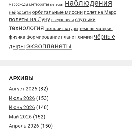
наблюдения
метеориты
марсоходы
метеоры
орбитальные миссии
полет на Марс
нейросети
полеты на Луну
спутники
сверхновая
технология
техносигнатуры
тёмная материя
чёрные
химия
физика
формирование планет
экзопланеты
дыры
АРХИВЫ
Август 2026
(32)
Июль 2026
(153)
Июнь 2026
(148)
Май 2026
(152)
Апрель 2026
(150)