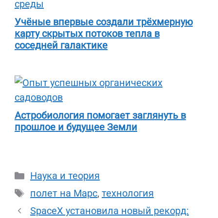
Учёные впервые создали трёхмерную
карту скрытых потоков тепла в
соседней галактике
Астробиология помогает заглянуть в
прошлое и будущее Земли
Рубрики
Наука и теория
Метки
полет на Марс
,
технология
SpaceX установила новый рекорд: