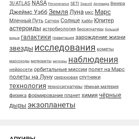
NASA
3I/ATLAS
SETI
Венера
Perseverance
SpaceX
Артемида
Марс
Земля
Луна
Джеймс Уэбб
МКС
Солнце
Юпитер
Млечный Путь
Сатурн
Хаббл
астероиды
астробиология
биосигнатуры
большой
галактики
зарождение жизни
гравитация
взрыв
исследования
звезды
кометы
наблюдения
метеориты
марсоходы
метеоры
орбитальные миссии
полет на Марс
нейросети
полеты на Луну
спутники
сверхновая
технология
техносигнатуры
тёмная материя
чёрные
химия
физика
формирование планет
экзопланеты
дыры