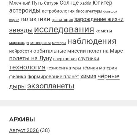
Солнце
Юпитер
Млечный Путь
Сатурн
Хаббл
астероиды
астробиология
биосигнатуры
большой
галактики
зарождение жизни
гравитация
взрыв
исследования
звезды
кометы
наблюдения
метеориты
марсоходы
метеоры
орбитальные миссии
полет на Марс
нейросети
полеты на Луну
спутники
сверхновая
технология
техносигнатуры
тёмная материя
чёрные
химия
физика
формирование планет
экзопланеты
дыры
АРХИВЫ
Август 2026
(38)