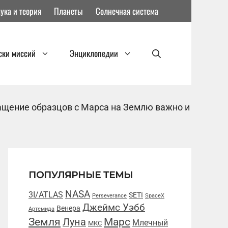
ука и теория
Планеты
Солнечная система
ски миссий
Энциклопедии
ращение образцов с Марса на Землю важно и
ПОПУЛЯРНЫЕ ТЕМЫ
NASA
3I/ATLAS
SETI
Perseverance
SpaceX
Джеймс Уэбб
Венера
Артемида
Марс
Земля
Луна
Млечный
МКС