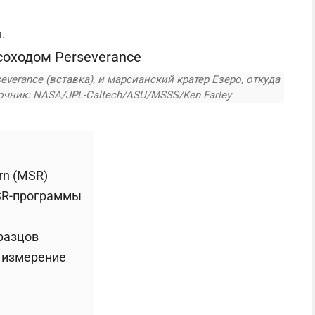
.
erance (вставка), и марсианский кратер Езеро, откуда
очник: NASA/JPL-Caltech/ASU/MSSS/Ken Farley
rn (MSR)
SR-программы
разцов
 измерение