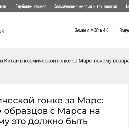
изнь
Глубокий космос
Космические миссии и технологии
На
Земля с МКС в 4К
Запу
ой
и Китай в космической гонке за Марс: почему возв
ческой гонке за Марс:
 образцов с Марса на
му это должно быть