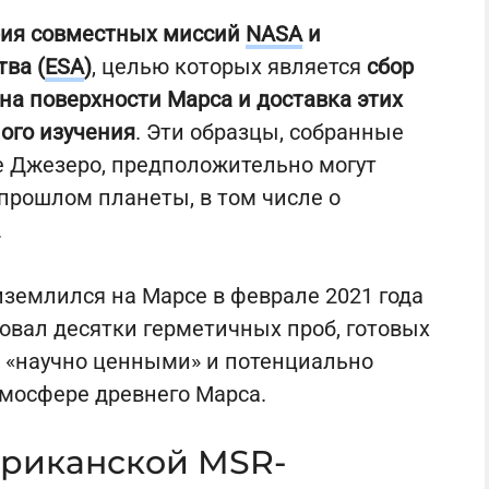
рия совместных миссий
NASA
и
тва (
ESA
)
, целью которых является
сбор
 на поверхности Марса и доставка этих
ого изучения
. Эти образцы, собранные
е Джезеро, предположительно могут
рошлом планеты, в том числе о
.
иземлился на Марсе в феврале 2021 года
ковал десятки герметичных проб, готовых
я «научно ценными» и потенциально
тмосфере древнего Марса.
ериканской MSR-