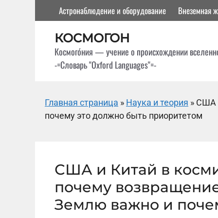
Перейти
Астронаблюдение и оборудование
Внеземная ж
к
содержимому
КОСМОГОН
Космого́ния — учение о происхождении вселенн
-=Словарь "Oxford Languages"=-
Главная страница
»
Наука и теория
»
США 
почему это должно быть приоритетом
США и Китай в косми
почему возвращение
Землю важно и поче