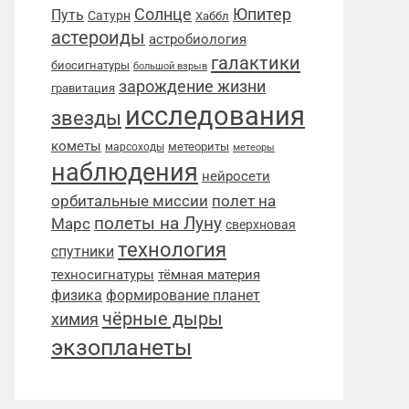
Солнце
Юпитер
Путь
Сатурн
Хаббл
астероиды
астробиология
галактики
биосигнатуры
большой взрыв
зарождение жизни
гравитация
исследования
звезды
кометы
метеориты
марсоходы
метеоры
наблюдения
нейросети
орбитальные миссии
полет на
полеты на Луну
Марс
сверхновая
технология
спутники
техносигнатуры
тёмная материя
физика
формирование планет
чёрные дыры
химия
экзопланеты