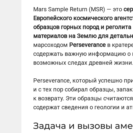
Mars Sample Return (MSR) — это
се
Европейского космического агентс
образцов горных пород и реголита
материалов на Землю для детальн
марсоходом
Perseverance
в кратер
содержать важную информацию о п
возможных следах древней жизни
Perseverance, который успешно пр
и с тех пор собирал образцы, запа
к возврату. Эти образцы считаютс
содержат сведения о геологии и а
Задача и вызовы ам