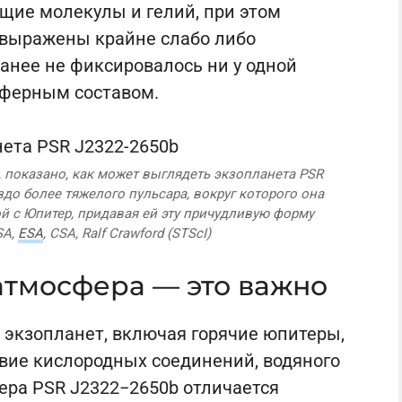
щие молекулы и гелий, при этом
ы выражены крайне слабо либо
ранее не фиксировалось ни у одной
ферным составом.
 показано, как может выглядеть экзопланета PSR
до более тяжелого пульсара, вокруг которого она
й с Юпитер, придавая ей эту причудливую форму
SA,
ESA
, CSA, Ralf Crawford (STScI)
атмосфера — это важно
экзопланет, включая горячие юпитеры,
вие кислородных соединений, водяного
фера PSR J2322−2650b отличается