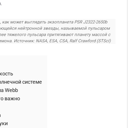
.
 как может выглядеть экзопланета PSR J2322-2650b
щающейся нейтронной звезды, называемой пульсаром
лее тяжелого пульсара притягивают планету массой с
на. Источник: NASA, ESA, CSA, Ralf Crawford (STScI)
кость
олнечной системе
па Webb
то важно
а
уки