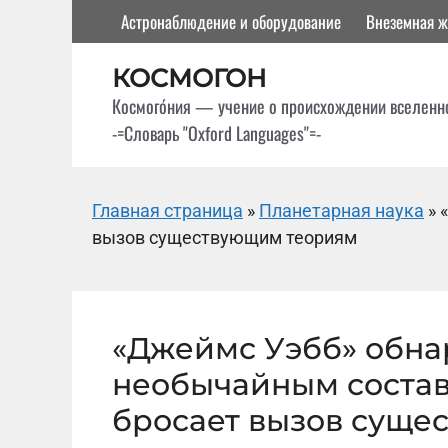
Перейти
Астронаблюдение и оборудование
Внеземная ж
к
содержимому
КОСМОГОН
Космого́ния — учение о происхождении вселенн
-=Словарь "Oxford Languages"=-
Главная страница
»
Планетарная наука
»
вызов существующим теориям
«Джеймс Уэбб» обна
необычайным состав
бросает вызов суще