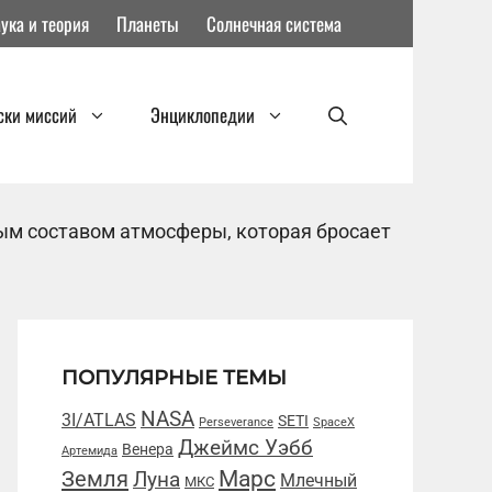
ука и теория
Планеты
Солнечная система
ски миссий
Энциклопедии
ым составом атмосферы, которая бросает
ПОПУЛЯРНЫЕ ТЕМЫ
NASA
3I/ATLAS
SETI
Perseverance
SpaceX
Джеймс Уэбб
Венера
Артемида
Марс
Земля
Луна
Млечный
МКС