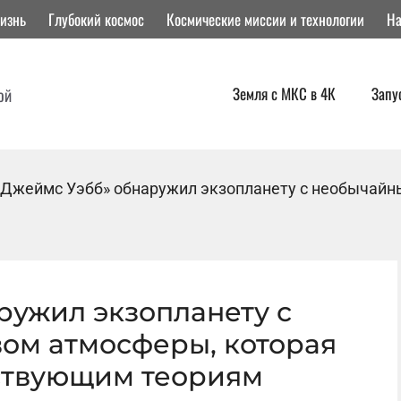
изнь
Глубокий космос
Космические миссии и технологии
На
Земля с МКС в 4К
Запу
ой
«Джеймс Уэбб» обнаружил экзопланету с необычайн
ружил экзопланету с
ом атмосферы, которая
ствующим теориям