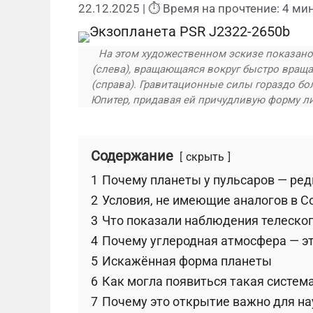
22.12.2025
| ⏱ Время на прочтение: 4 мин
На этом художественном эскизе показано,
(слева), вращающаяся вокруг быстро вра
(справа). Гравитационные силы гораздо бо
Юпитер, придавая ей причудливую форму лимо
Содержание
скрыть
1
Почему планеты у пульсаров — ред
2
Условия, не имеющие аналогов в С
3
Что показали наблюдения телеско
4
Почему углеродная атмосфера — э
5
Искажённая форма планеты
6
Как могла появиться такая систем
7
Почему это открытие важно для на