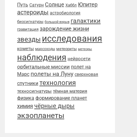
Солнце
Юпитер
Путь
Сатурн
Хаббл
астероиды
астробиология
галактики
биосигнатуры
большой взрыв
зарождение жизни
гравитация
исследования
звезды
кометы
метеориты
марсоходы
метеоры
наблюдения
нейросети
орбитальные миссии
полет на
полеты на Луну
Марс
сверхновая
технология
спутники
техносигнатуры
тёмная материя
физика
формирование планет
чёрные дыры
химия
экзопланеты