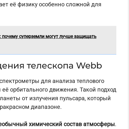
ает её физику особенно сложной для
: почему суперземли могут лучше защищать
дения телескопа Webb
спектрометры для анализа теплового
 её орбитального движения. Такой подход
ланеты от излучения пульсара, который
фракрасном диапазоне.
еобычный химический состав атмосферы
.