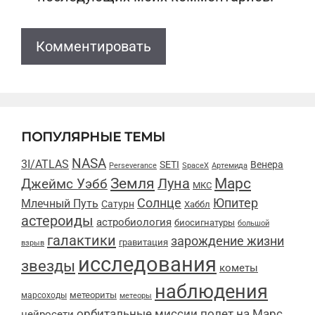
ПОПУЛЯРНЫЕ ТЕМЫ
NASA
3I/ATLAS
SETI
Венера
Perseverance
SpaceX
Артемида
Марс
Земля
Луна
Джеймс Уэбб
МКС
Солнце
Юпитер
Млечный Путь
Сатурн
Хаббл
астероиды
астробиология
биосигнатуры
большой
галактики
зарождение жизни
гравитация
взрыв
исследования
звезды
кометы
наблюдения
метеориты
марсоходы
метеоры
орбитальные миссии
полет на Марс
нейросети