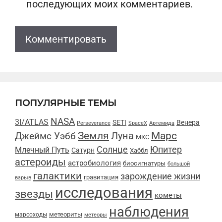
последующих моих комментариев.
ПОПУЛЯРНЫЕ ТЕМЫ
NASA
3I/ATLAS
SETI
Венера
Perseverance
SpaceX
Артемида
Марс
Земля
Луна
Джеймс Уэбб
МКС
Солнце
Юпитер
Млечный Путь
Сатурн
Хаббл
астероиды
астробиология
биосигнатуры
большой
галактики
зарождение жизни
гравитация
взрыв
исследования
звезды
кометы
наблюдения
метеориты
марсоходы
метеоры