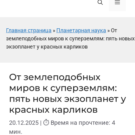
Меню
Главная страница
»
Планетарная наука
»
От
землеподобных миров к суперземлям: пять новых
экзопланет у красных карликов
От землеподобных
миров к суперземлям:
пять новых экзопланет у
красных карликов
20.12.2025
| ⏱ Время на прочтение: 4
мин.