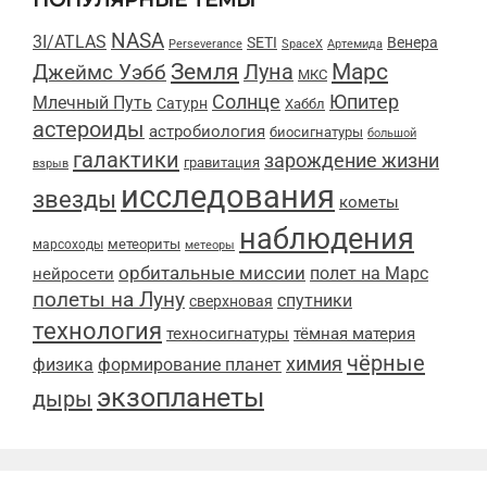
ПОПУЛЯРНЫЕ ТЕМЫ
NASA
3I/ATLAS
SETI
Венера
Perseverance
SpaceX
Артемида
Марс
Земля
Луна
Джеймс Уэбб
МКС
Солнце
Юпитер
Млечный Путь
Сатурн
Хаббл
астероиды
астробиология
биосигнатуры
большой
галактики
зарождение жизни
гравитация
взрыв
исследования
звезды
кометы
наблюдения
метеориты
марсоходы
метеоры
орбитальные миссии
полет на Марс
нейросети
полеты на Луну
спутники
сверхновая
технология
техносигнатуры
тёмная материя
чёрные
химия
физика
формирование планет
экзопланеты
дыры