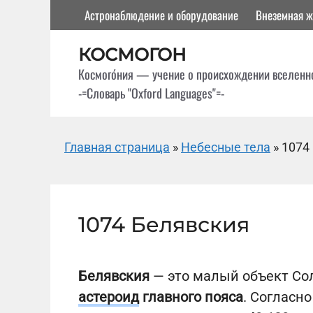
Перейти
Астронаблюдение и оборудование
Внеземная ж
к
содержимому
КОСМОГОН
Космого́ния — учение о происхождении вселенн
-=Словарь "Oxford Languages"=-
Главная страница
»
Небесные тела
»
1074
1074 Белявския
Белявския
— это малый объект Со
астероид
главного пояса
. Согласн