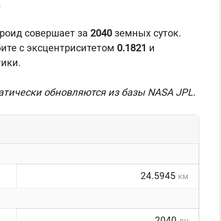
.
ероид совершает за
2040
земных суток.
бите с эксцентриситетом
0.1821
и
тики.
атически обновляются из базы NASA JPL.
24.5945
км
2040
дн