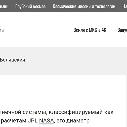
изнь
Глубокий космос
Космические миссии и технологии
На
Земля с МКС в 4К
Запу
ой
 Белявския
лнечной системы, классифицируемый как
о расчетам JPL
NASA
, его диаметр