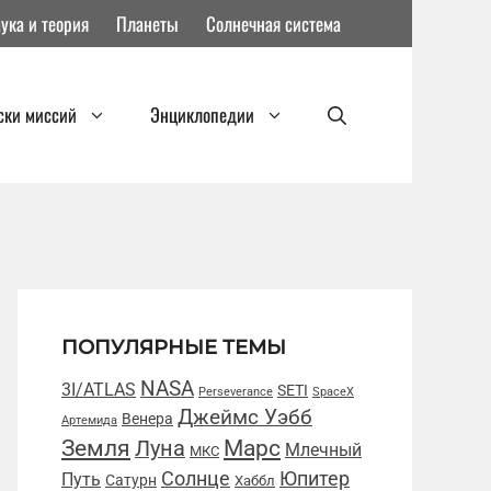
ука и теория
Планеты
Солнечная система
ски миссий
Энциклопедии
ПОПУЛЯРНЫЕ ТЕМЫ
NASA
3I/ATLAS
SETI
Perseverance
SpaceX
Джеймс Уэбб
Венера
Артемида
Марс
Земля
Луна
Млечный
МКС
Солнце
Юпитер
Путь
Сатурн
Хаббл