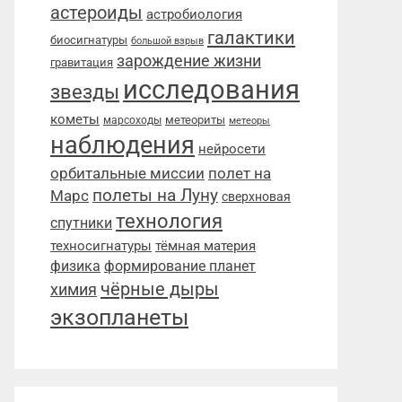
астероиды
астробиология
галактики
биосигнатуры
большой взрыв
зарождение жизни
гравитация
исследования
звезды
кометы
метеориты
марсоходы
метеоры
наблюдения
нейросети
орбитальные миссии
полет на
полеты на Луну
Марс
сверхновая
технология
спутники
техносигнатуры
тёмная материя
физика
формирование планет
чёрные дыры
химия
экзопланеты