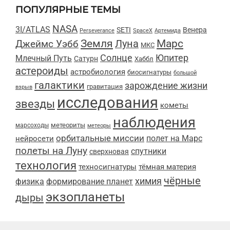
ПОПУЛЯРНЫЕ ТЕМЫ
NASA
3I/ATLAS
SETI
Венера
Perseverance
SpaceX
Артемида
Марс
Земля
Луна
Джеймс Уэбб
МКС
Солнце
Юпитер
Млечный Путь
Сатурн
Хаббл
астероиды
астробиология
биосигнатуры
большой
галактики
зарождение жизни
гравитация
взрыв
исследования
звезды
кометы
наблюдения
метеориты
марсоходы
метеоры
орбитальные миссии
полет на Марс
нейросети
полеты на Луну
спутники
сверхновая
технология
техносигнатуры
тёмная материя
чёрные
химия
физика
формирование планет
экзопланеты
дыры