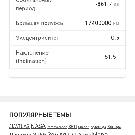
-861.7
дн
период
Большая полуось
17400000
км
Эксцентриситет
0.5
Наклонение
161.5
°
(Inclination)
ПОПУЛЯРНЫЕ ТЕМЫ
NASA
3I/ATLAS
SETI
Венера
Perseverance
SpaceX
Артемида
Марс
Земля
Луна
Джеймс Уэбб