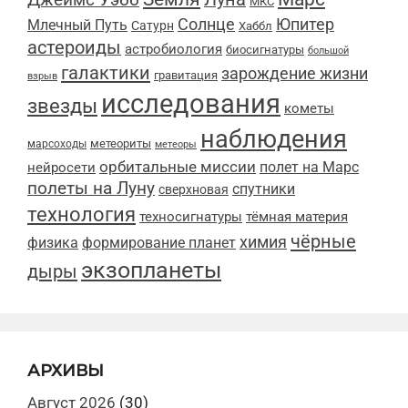
МКС
Солнце
Юпитер
Млечный Путь
Сатурн
Хаббл
астероиды
астробиология
биосигнатуры
большой
галактики
зарождение жизни
гравитация
взрыв
исследования
звезды
кометы
наблюдения
метеориты
марсоходы
метеоры
орбитальные миссии
полет на Марс
нейросети
полеты на Луну
спутники
сверхновая
технология
техносигнатуры
тёмная материя
чёрные
химия
физика
формирование планет
экзопланеты
дыры
АРХИВЫ
Август 2026
(30)