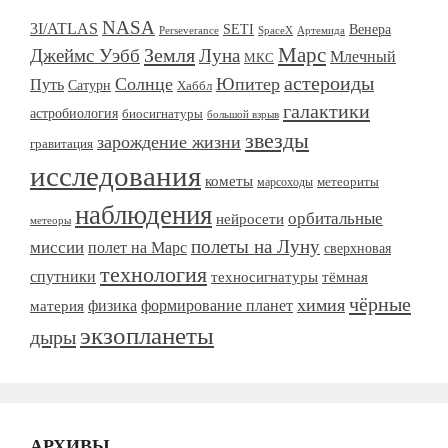
NASA
3I/ATLAS
SETI
Венера
Perseverance
SpaceX
Артемида
Марс
Земля
Джеймс Уэбб
Луна
Млечный
МКС
астероиды
Солнце
Юпитер
Путь
Сатурн
Хаббл
галактики
астробиология
биосигнатуры
большой взрыв
звезды
зарождение жизни
гравитация
исследования
кометы
метеориты
марсоходы
наблюдения
орбитальные
нейросети
метеоры
полеты на Луну
миссии
полет на Марс
сверхновая
технология
спутники
тёмная
техносигнатуры
чёрные
химия
формирование планет
материя
физика
экзопланеты
дыры
АРХИВЫ