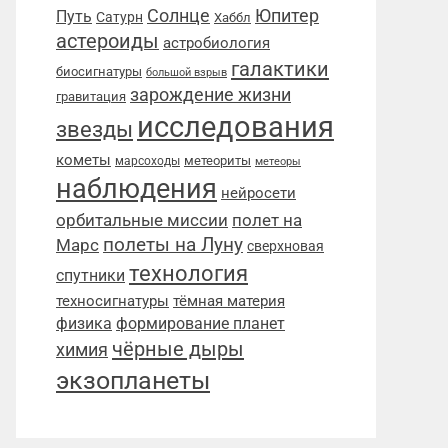
Солнце
Юпитер
Путь
Сатурн
Хаббл
астероиды
астробиология
галактики
биосигнатуры
большой взрыв
зарождение жизни
гравитация
исследования
звезды
кометы
метеориты
марсоходы
метеоры
наблюдения
нейросети
орбитальные миссии
полет на
полеты на Луну
Марс
сверхновая
технология
спутники
техносигнатуры
тёмная материя
физика
формирование планет
чёрные дыры
химия
экзопланеты