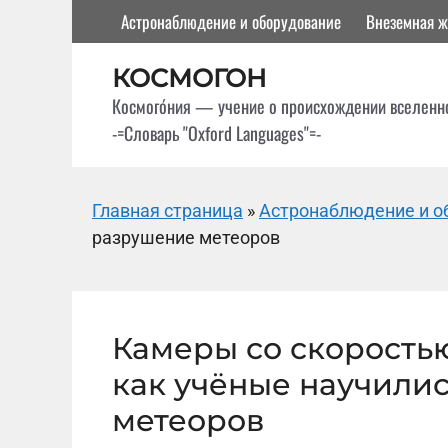
Перейти
Астронаблюдение и оборудование
Внеземная ж
к
содержимому
КОСМОГОН
Космого́ния — учение о происхождении вселенн
-=Словарь "Oxford Languages"=-
Главная страница
»
Астронаблюдение и о
разрушение метеоров
Камеры со скоростью
как учёные научили
метеоров