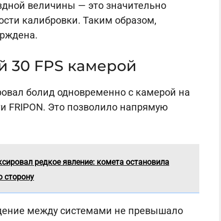
ёздной величины — это значительно
сти калибровки. Таким образом,
ерждена.
й 30 FPS камерой
ровал болид одновременно с камерой на
ети FRIPON. Это позволило напрямую
ксировал редкое явление: комета остановила
ю сторону
дение между системами не превышало