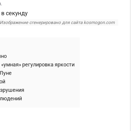
.
. Изображение сгенерировано для сайта kosmogon.com
чно
 «умная» регулировка яркости
 Луне
ой
разрушения
блюдений