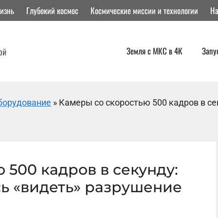
изнь
Глубокий космос
Космические миссии и технологии
На
Земля с МКС в 4К
Запу
ой
борудование
»
Камеры со скоростью 500 кадров в се
 500 кадров в секунду:
сь «видеть» разрушение