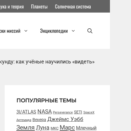
ука и теория
Планеты
Солнечная система
ски миссий
Энциклопедии
кунду: как учёные научились «видеть»
ПОПУЛЯРНЫЕ ТЕМЫ
NASA
3I/ATLAS
SETI
Perseverance
SpaceX
Джеймс Уэбб
Венера
Артемида
Марс
Земля
Луна
Млечный
МКС